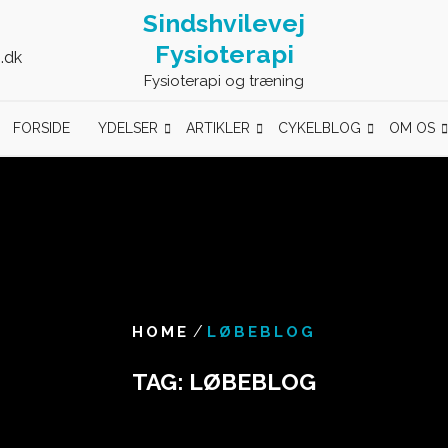
Sindshvilevej
Fysioterapi
.dk
Fysioterapi og træning
FORSIDE
YDELSER
ARTIKLER
CYKELBLOG
OM OS
/
HOME
LØBEBLOG
TAG:
LØBEBLOG