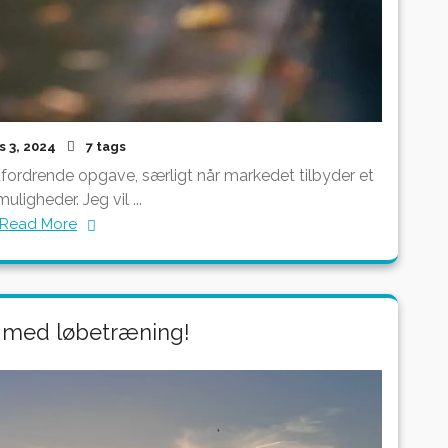
s 3, 2024
7 tags
dfordrende opgave, særligt når markedet tilbyder et
uligheder. Jeg vil ...
Read More
 med løbetræning!