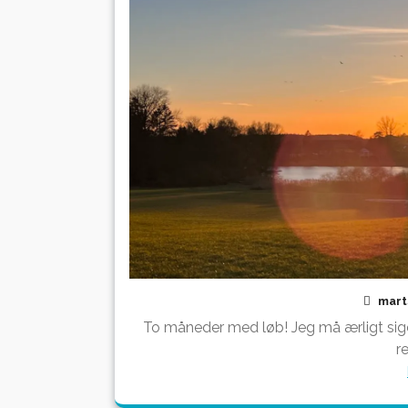
mart
To måneder med løb! Jeg må ærligt sige
r