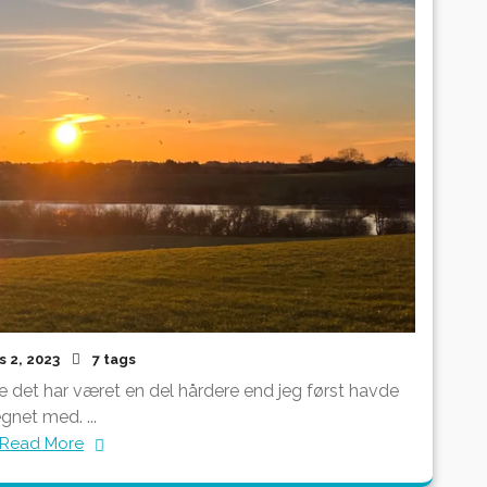
s 2, 2023
7 tags
 det har været en del hårdere end jeg først havde
egnet med. ...
Read More