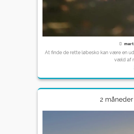
mart
At finde de rette løbesko kan være en u
væld af m
2 måneder