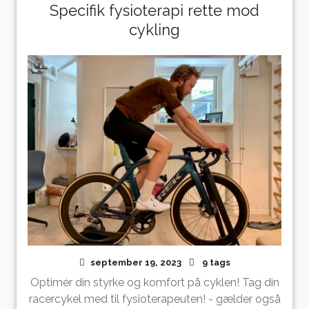
Specifik fysioterapi rette mod
cykling
september 19, 2023
9 tags
Optimér din styrke og komfort på cyklen! Tag din
racercykel med til fysioterapeuten! - gælder også