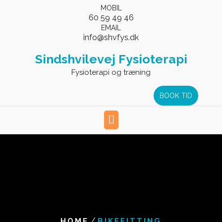
Skip
MOBIL
to
60 59 49 46
EMAIL
content
info@shvfys.dk
Sindshvilevej Fysioterapi
Fysioterapi og træning
BOOK TID
/
HOME
BIKEFITTING